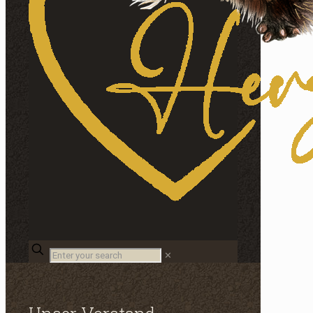
Enter
✕
your
search