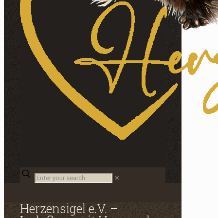
Enter
✕
your
search
Herzensigel e.V. –