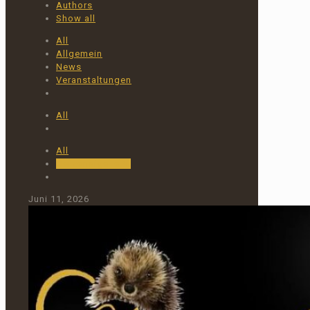
Authors
Show all
All
Allgemein
News
Veranstaltungen
All
All
Herzensigel e.V.
Juni 11, 2026