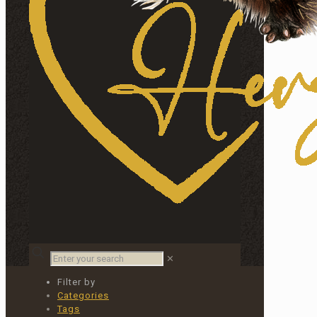
Enter
✕
your
search
Filter by
Categories
Tags