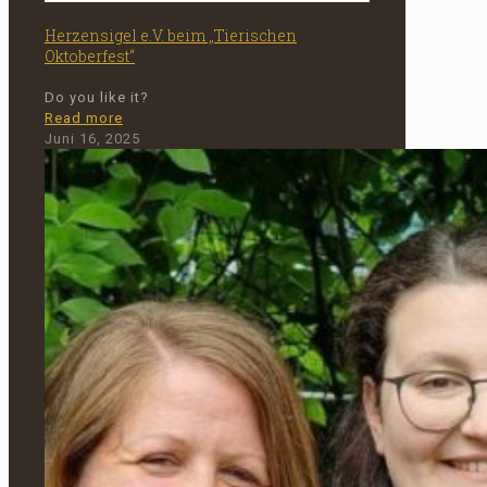
Herzensigel e.V. beim „Tierischen
Oktoberfest“
Do you like it?
-
Read more
Herzensigel
Juni 16, 2025
e.V.
beim
„Tierischen
Oktoberfest“